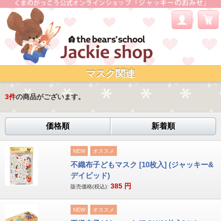
マスク関連
3
件
の商品がございます。
価格順
新着順
NEW
オススメ
不織布子どもマスク [10枚入] (ジャッキー&
デイビッド)
385
円
販売価格(税込):
NEW
オススメ