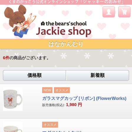
はなかんむり
6
件
の商品がございます。
価格順
新着順
NEW
オススメ
ガラスマグカップ [リボン] (FlowerWorks)
1,980
円
販売価格(税込):
オススメ