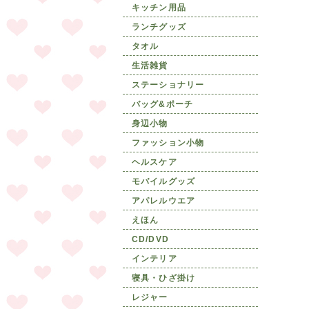
キッチン用品
ランチグッズ
タオル
生活雑貨
ステーショナリー
バッグ&ポーチ
身辺小物
ファッション小物
ヘルスケア
モバイルグッズ
アパレルウエア
えほん
CD/DVD
インテリア
寝具・ひざ掛け
レジャー