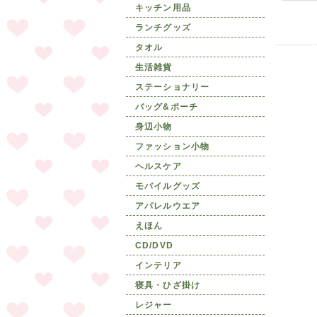
キッチン用品
ランチグッズ
タオル
生活雑貨
ステーショナリー
バッグ&ポーチ
身辺小物
ファッション小物
ヘルスケア
モバイルグッズ
アパレルウエア
えほん
CD/DVD
インテリア
寝具・ひざ掛け
レジャー