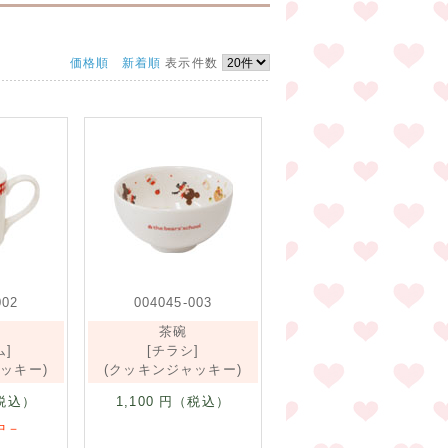
価格順
新着順
表示件数
002
004045-003
茶碗
ム]
[チラシ]
ッキー)
(クッキンジャッキー)
税込）
1,100
円（税込）
中－