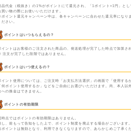
商品代金（税抜き）の1%がポイントにて還元され、「1ポイント=1円」とし
お買い物の際にお使いいただけます。
※ポイント還元キャンペーン中は、各キャンペーンに合わせた還元率になり
ください。
ポイントはいつもらえるの？
ポイントはお客様のご注文された商品の、発送処理が完了した時点で加算さ
※ 注文が完了した段階ではありません。
ポイントはいつ使えるの？
ポイント使用については、ご注文時「お支払方法選択」の画面で「使用する
「何ポイント使用するか」などをご自由にお選びいただけます。尚、本人以
金への換金はできません。
ポイントの有効期限
現時点ではポイントの有効期限はありません。
但し、前もって告知をした上で、ポイント制度を廃止する場合がございます
はポイントは無効となり、利用できなくなりますので、あらかじめご了承く