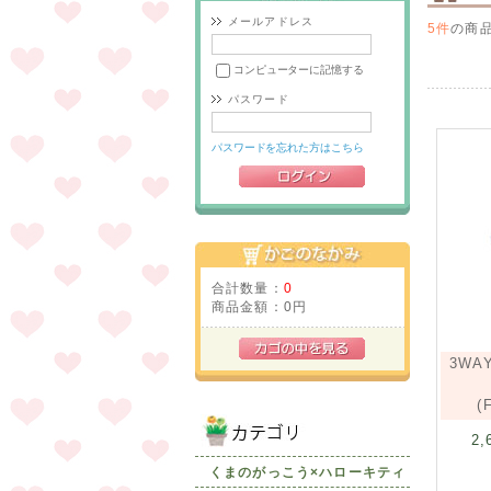
メールアドレス
5件
の商
コンピューターに記憶する
パスワード
パスワードを忘れた方はこちら
合計数量：
0
商品金額：
0円
3W
(
2,
くまのがっこう×ハローキティ