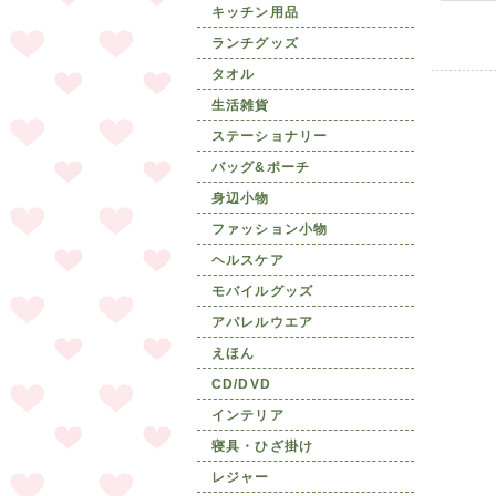
キッチン用品
ランチグッズ
タオル
生活雑貨
ステーショナリー
バッグ&ポーチ
身辺小物
ファッション小物
ヘルスケア
モバイルグッズ
アパレルウエア
えほん
CD/DVD
インテリア
寝具・ひざ掛け
レジャー