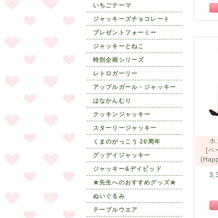
いちごテーマ
ジャッキーズチョコレート
プレゼントフォーミー
ジャッキーとねこ
特別企画シリーズ
レトロガーリー
アップルガール・ジャッキー
はなかんむり
クッキンジャッキー
スターリージャッキー
ホ
くまのがっこう 20周年
[ベ
グッデイジャッキー
(Happ
ジャッキー&デイビッド
3,
★先生へのおすすめグッズ★
ぬいぐるみ
テーブルウエア