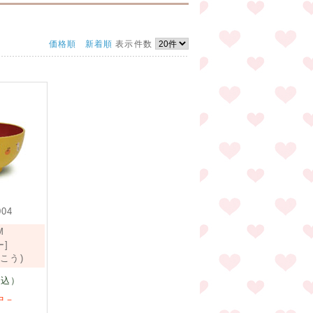
価格順
新着順
表示件数
004
M
ー]
こう)
込）
中－