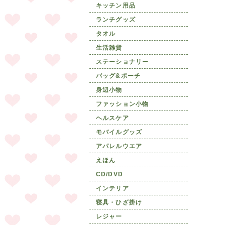
キッチン用品
ランチグッズ
タオル
生活雑貨
ステーショナリー
バッグ&ポーチ
身辺小物
ファッション小物
ヘルスケア
モバイルグッズ
アパレルウエア
えほん
CD/DVD
インテリア
寝具・ひざ掛け
レジャー