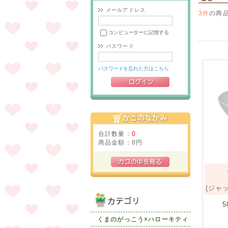
メールアドレス
3件
の商
コンピューターに記憶する
パスワード
パスワードを忘れた方はこちら
合計数量：
0
商品金額：
0円
(ジャ
5
くまのがっこう×ハローキティ