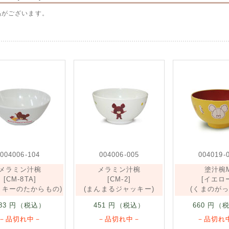
品がございます。
004006-104
004006-005
004019-
メラミン汁椀
メラミン汁椀
塗汁椀
[CM-8TA]
[CM-2]
[イエロ
ッキーのたからもの)
(まんまるジャッキー)
(くまのがっ
83
円（税込）
451
円（税込）
660
円（税
－品切れ中－
－品切れ中－
－品切れ