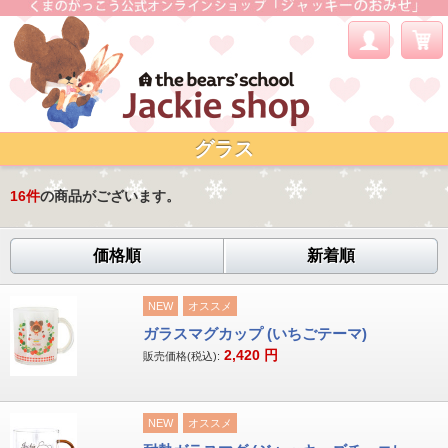
グラス
16
件
の商品がございます。
価格順
新着順
NEW
オススメ
ガラスマグカップ (いちごテーマ)
2,420
円
販売価格(税込):
NEW
オススメ