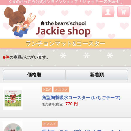
ランチョンマット&コースター
6
件
の商品がございます。
価格順
新着順
NEW
オススメ
角型陶製吸水コースター (いちごテーマ)
770
円
販売価格(税込):
オススメ