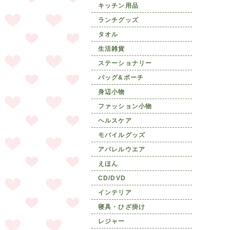
キッチン用品
ランチグッズ
タオル
生活雑貨
ステーショナリー
バッグ&ポーチ
身辺小物
ファッション小物
ヘルスケア
モバイルグッズ
アパレルウエア
えほん
CD/DVD
インテリア
寝具・ひざ掛け
レジャー