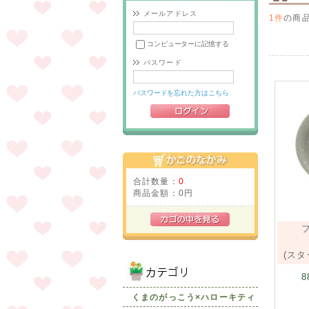
メールアドレス
1件
の商
コンピューターに記憶する
パスワード
パスワードを忘れた方はこちら
合計数量：
0
商品金額：
0円
(ス
8
くまのがっこう×ハローキティ