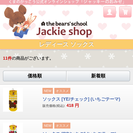
レディース ソックス
11
件
の商品がございます。
価格順
新着順
NEW
オススメ
ソックス [YE/チェック] (いちごテーマ)
418
円
販売価格(税込):
NEW
オススメ