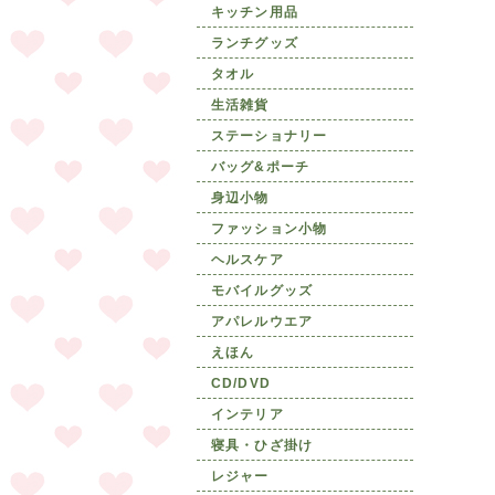
キッチン用品
ランチグッズ
タオル
生活雑貨
ステーショナリー
バッグ&ポーチ
身辺小物
ファッション小物
ヘルスケア
モバイルグッズ
アパレルウエア
えほん
CD/DVD
インテリア
寝具・ひざ掛け
レジャー