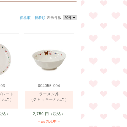
価格順
新着順
表示件数
003
004055-004
プレート
ラーメン丼
とねこ)
(ジャッキーとねこ)
税込）
2,750
円（税込）
－品切れ中－