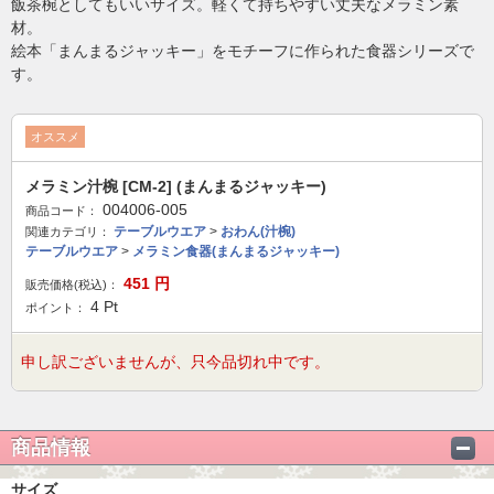
飯茶椀としてもいいサイズ。軽くて持ちやすい丈夫なメラミン素
材。
絵本「まんまるジャッキー」をモチーフに作られた食器シリーズで
す。
オススメ
メラミン汁椀 [CM-2] (まんまるジャッキー)
004006-005
商品コード：
テーブルウエア
>
おわん(汁椀)
関連カテゴリ：
テーブルウエア
>
メラミン食器(まんまるジャッキー)
451
円
販売価格(税込)：
4
Pt
ポイント：
申し訳ございませんが、只今品切れ中です。
商品情報
サイズ