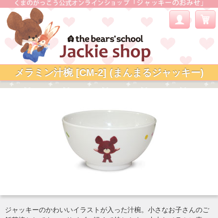
メラミン汁椀 [CM-2] (まんまるジャッキー)
ジャッキーのかわいいイラストが入った汁椀。小さなお子さんのご