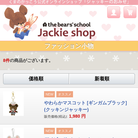
ファッション小物
8
件
の商品がございます。
価格順
新着順
NEW
オススメ
やわらかマスコット [ギンガムブラック]
(クッキンジャッキー)
1,980
円
販売価格(税込):
NEW
オススメ