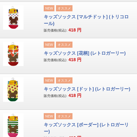
NEW
オススメ
キッズソックス [マルチドット] (トリコロ
ール)
418
円
販売価格(税込):
NEW
オススメ
キッズソックス [花柄] (レトロガーリー)
418
円
販売価格(税込):
NEW
オススメ
キッズソックス [ドット] (レトロガーリー)
418
円
販売価格(税込):
NEW
オススメ
キッズソックス [ボーダー] (レトロガーリ
ー)