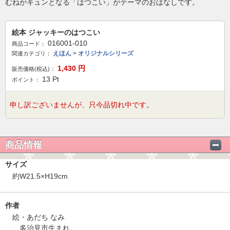
むねがキュンとなる「はつこい」がテーマのおはなしです。
絵本 ジャッキーのはつこい
016001-010
商品コード：
えほん
>
オリジナルシリーズ
関連カテゴリ：
1,430
円
販売価格(税込)：
13
Pt
ポイント：
申し訳ございませんが、只今品切れ中です。
商品情報
サイズ
約W21.5×H19cm
作者
絵・あだち なみ
多治見市生まれ。