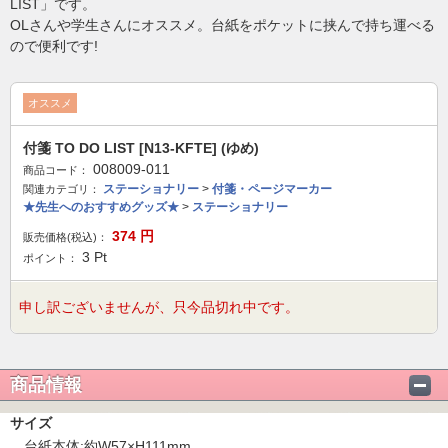
LIST」です。
OLさんや学生さんにオススメ。台紙をポケットに挟んで持ち運べる
ので便利です!
オススメ
付箋 TO DO LIST [N13-KFTE] (ゆめ)
008009-011
商品コード：
ステーショナリー
>
付箋・ページマーカー
関連カテゴリ：
★先生へのおすすめグッズ★
>
ステーショナリー
374
円
販売価格(税込)：
3
Pt
ポイント：
申し訳ございませんが、只今品切れ中です。
商品情報
サイズ
台紙本体:約W57×H111mm