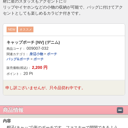
材に星のスタッズもアクセントに☆
リップやイヤホンなどの小物の収納が可能で、バッグに付けてアク
セントとしても楽しめるカラビナ付きです。
NEW
オススメ
キャップポーチ [NV] (デニム)
009007-032
商品コード：
身辺小物
>
ポーチ
関連カテゴリ：
バッグ&ポーチ
>
ポーチ
2,200
円
販売価格(税込)：
20
Pt
ポイント：
申し訳ございませんが、只今品切れ中です。
商品情報
内容
帽子(キャップ)形のポーチです。ファスナーで開閉できるよう