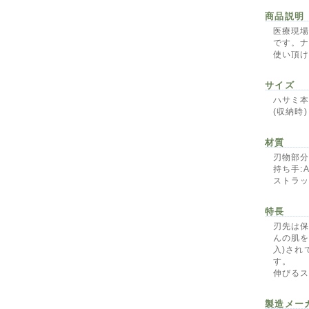
商品説明
医療現
です。
使い頂
サイズ
ハサミ本体
(収納時)
材質
刃物部分
持ち手:A
ストラッ
特長
刃先は
んの肌を
入)され
す。
伸びる
製造メー