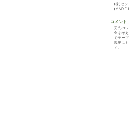
(株)セ
(MADE 
コメント
刃先の
全を考
でテー
現場は
す。