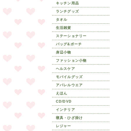
キッチン用品
ランチグッズ
タオル
生活雑貨
ステーショナリー
バッグ&ポーチ
身辺小物
ファッション小物
ヘルスケア
モバイルグッズ
アパレルウエア
えほん
CD/DVD
インテリア
寝具・ひざ掛け
レジャー