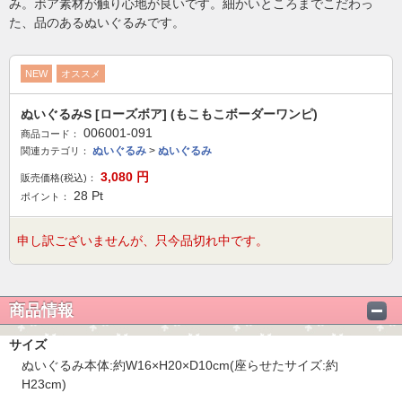
み。ボア素材が触り心地が良いです。細かいところまでこだわっ
た、品のあるぬいぐるみです。
NEW
オススメ
ぬいぐるみS [ローズボア] (もこもこボーダーワンピ)
006001-091
商品コード：
ぬいぐるみ
>
ぬいぐるみ
関連カテゴリ：
3,080
円
販売価格(税込)：
28
Pt
ポイント：
申し訳ございませんが、只今品切れ中です。
商品情報
サイズ
ぬいぐるみ本体:約W16×H20×D10cm(座らせたサイズ:約
H23cm)