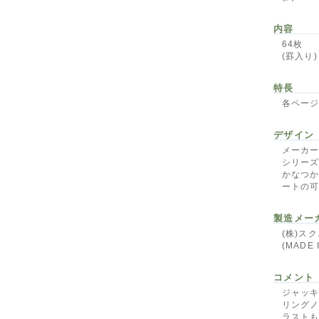
内容
64枚
(罫入り)
特長
各ペー
デザイン
メーカー共
シリー
かなつ
ートの
製造メー
(株)ス
(MADE 
コメント
ジャッ
リングノ
ラスト