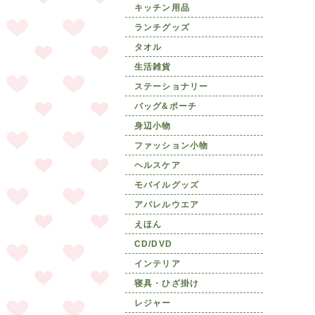
キッチン用品
ランチグッズ
タオル
生活雑貨
ステーショナリー
バッグ&ポーチ
身辺小物
ファッション小物
ヘルスケア
モバイルグッズ
アパレルウエア
えほん
CD/DVD
インテリア
寝具・ひざ掛け
レジャー