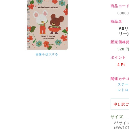
商品コー
00800
商品名
A6リ
リー
販売価格(
528
画像を拡大する
ポイント
4
Pt
関連カテ
ステー
レトロ
申し訳ご
サイズ
A6サイ
(約W10