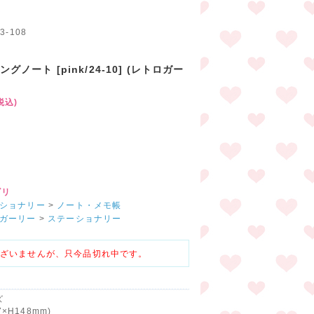
ド
3-108
ングノート [pink/24-10] (レトロガー
)
税込)
円
ゴリ
ショナリー
>
ノート・メモ帳
ガーリー
>
ステーショナリー
ざいませんが、只今品切れ中です。
ズ
7×H148mm)