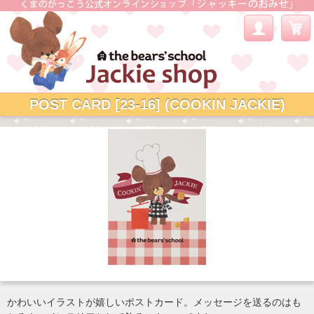
POST CARD [23-16] (COOKIN JACKIE)
かわいいイラストが嬉しいポストカード。メッセージを送るのはも