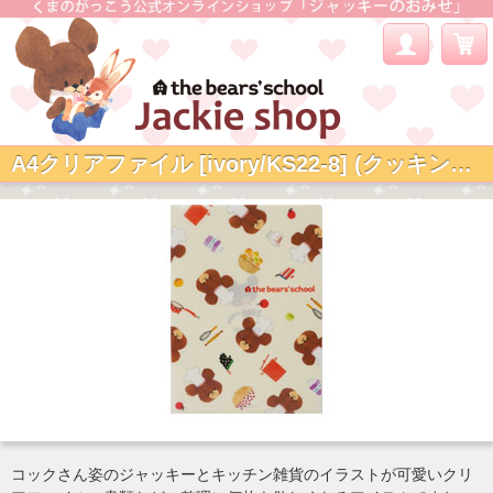
A4クリアファイル [ivory/KS22-8] (クッキンジャッキー)
コックさん姿のジャッキーとキッチン雑貨のイラストが可愛いクリ