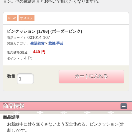
ョン。他の裁縫道具とお揃いで揃えたくなりますね。
NEW
オススメ
ピンクッション [1786] (ボーダーピンク)
001014-107
商品コード：
生活雑貨
>
裁縫/手芸
関連カテゴリ：
440
円
販売価格(税込)：
4
Pt
ポイント：
数量
カートに入れる
商品情報
商品説明
お裁縫中に針を無くさないよう安全休める、ピンクッション(針
刺し)です。