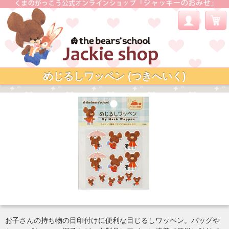
めじるしワッペン (つきへいく)
お子さんの持ち物の目印付けに便利な目じるしワッペン。バッグや