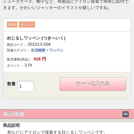
シューズケース、帽子など、布製品にアイロン接着で簡単に貼付で
きます。かわいいジャッキーのイラストが嬉しいですね。
NEW
オススメ
めじるしワッペン (つきへいく)
001013-008
商品コード：
生活雑貨
>
ワッペン
関連カテゴリ：
418
円
販売価格(税込)：
3
Pt
ポイント：
数量
カートに入れる
商品情報
商品説明
布などにアイロンで接着する目じるしワッペンです。