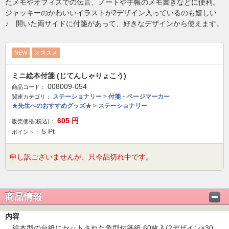
たメモやオフィスでの伝言、ノートや手帳のメモ書きなどに便利。
ジャッキーのかわいいイラストが2デザイン入っているのも嬉しい
♪ 開いた両サイドに付箋があって、好きなデザインから使えます。
NEW
オススメ
ミニ絵本付箋 (じてんしゃりょこう)
008009-054
商品コード：
ステーショナリー
>
付箋・ページマーカー
関連カテゴリ：
★先生へのおすすめグッズ★
>
ステーショナリー
605
円
販売価格(税込)：
5
Pt
ポイント：
申し訳ございませんが、只今品切れ中です。
商品情報
内容
絵本型の台紙にセットされた角型付箋紙 60枚入(2デザイン×30