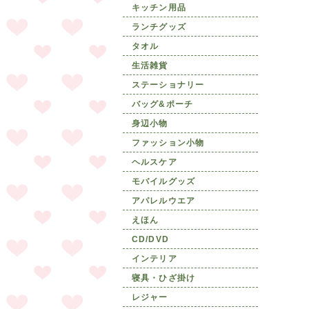
キッチン用品
ランチグッズ
タオル
生活雑貨
ステーショナリー
バッグ&ポーチ
身辺小物
ファッション小物
ヘルスケア
モバイルグッズ
アパレルウエア
えほん
CD/DVD
インテリア
寝具・ひざ掛け
レジャー