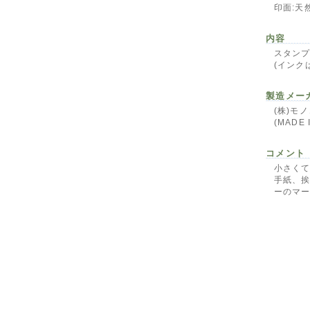
印面:天
内容
スタンプ
(インク
製造メー
(株)モ
(MADE 
コメント
小さく
手紙、
ーのマー