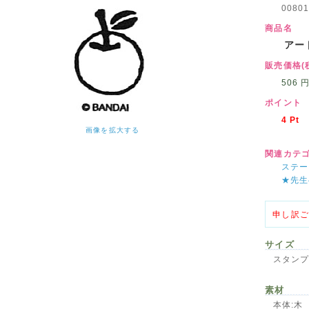
00801
商品名
アート
販売価格(
506
ポイント
4
Pt
画像を拡大する
関連カテ
ステー
★先生
申し訳ご
サイズ
スタンプ
素材
本体:木