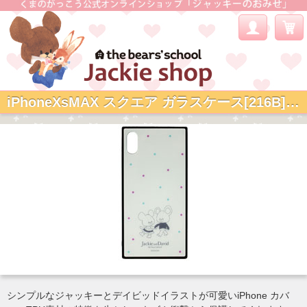
iPhoneXsMAX スクエア ガラスケース[216B] (みずたま)
シンプルなジャッキーとデイビッドイラストが可愛いiPhone カバ