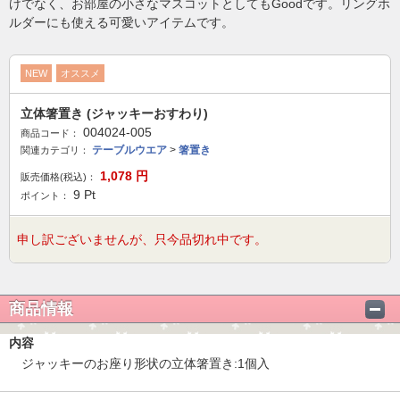
けでなく、お部屋の小さなマスコットとしてもGoodです。リングホ
ルダーにも使える可愛いアイテムです。
NEW
オススメ
立体箸置き (ジャッキーおすわり)
004024-005
商品コード：
テーブルウエア
>
箸置き
関連カテゴリ：
1,078
円
販売価格(税込)：
9
Pt
ポイント：
申し訳ございませんが、只今品切れ中です。
商品情報
内容
ジャッキーのお座り形状の立体箸置き:1個入