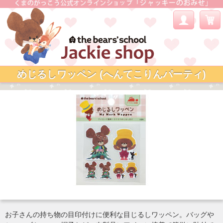
めじるしワッペン (へんてこりんパーティ)
お子さんの持ち物の目印付けに便利な目じるしワッペン。バッグや