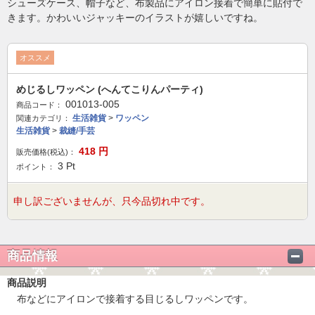
シューズケース、帽子など、布製品にアイロン接着で簡単に貼付で
きます。かわいいジャッキーのイラストが嬉しいですね。
オススメ
めじるしワッペン (へんてこりんパーティ)
001013-005
商品コード：
生活雑貨
>
ワッペン
関連カテゴリ：
生活雑貨
>
裁縫/手芸
418
円
販売価格(税込)：
3
Pt
ポイント：
申し訳ございませんが、只今品切れ中です。
商品情報
商品説明
布などにアイロンで接着する目じるしワッペンです。