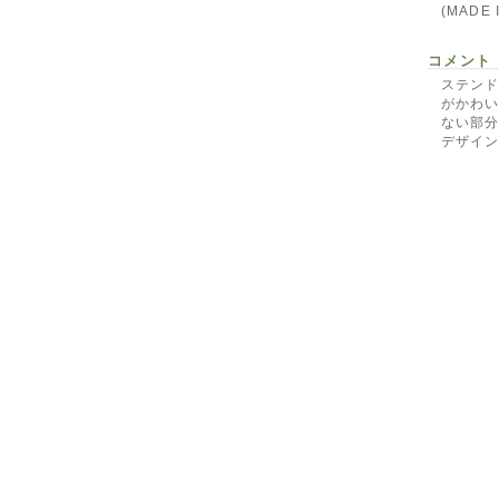
(MADE 
コメント
ステン
がかわい
ない部分
デザイ