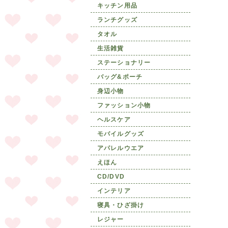
キッチン用品
ランチグッズ
タオル
生活雑貨
ステーショナリー
バッグ&ポーチ
身辺小物
ファッション小物
ヘルスケア
モバイルグッズ
アパレルウエア
えほん
CD/DVD
インテリア
寝具・ひざ掛け
レジャー