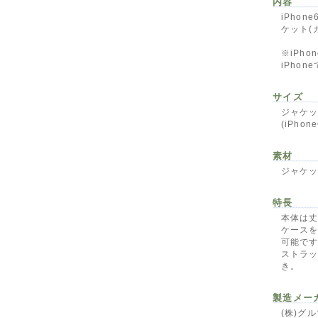
内容
iPho
ケット(
※iPho
iPho
サイズ
ジャケッ
(iPhon
素材
ジャケッ
特長
本体は
ケースを
可能で
ストラ
き。
製造メー
(株)グ