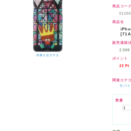
商品コー
01200
商品名
iPh
[71
販売価格(
2,508
画像を拡大する
ポイント
22
Pt
関連カテ
モバイ
数量