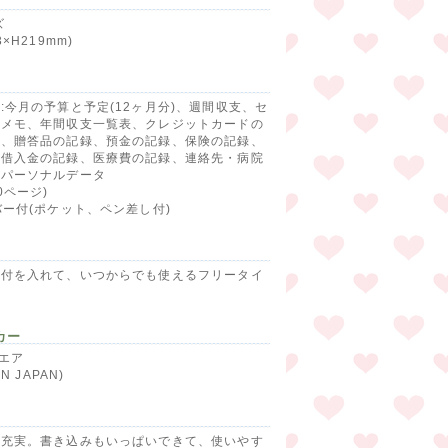
ズ
3×H219mm)
:今月の予算と予定(12ヶ月分)、週間収支、セ
ンメモ、年間収支一覧表、クレジットカードの
録、贈答品の記録、預金の記録、保険の記録、
・借入金の記録、医療費の記録、連絡先・病院
、パーソナルデータ
0ページ)
バー付(ポケット、ペン差し付)
日付を入れて、いつからでも使えるフリータイ
。
カー
クエア
IN JAPAN)
も充実。書き込みもいっぱいできて、使いやす