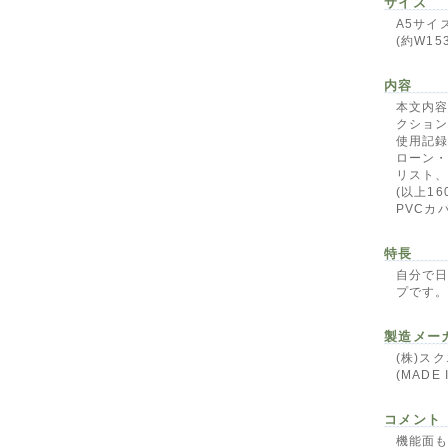
サイズ
A5サイ
(約W15
内容
本文内容
クショ
使用記
ローン
リスト
(以上16
PVCカ
特長
自分で
プです
製造メー
(株)ス
(MADE 
コメント
機能面