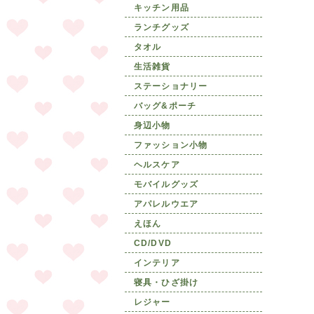
キッチン用品
ランチグッズ
タオル
生活雑貨
ステーショナリー
バッグ&ポーチ
身辺小物
ファッション小物
ヘルスケア
モバイルグッズ
アパレルウエア
えほん
CD/DVD
インテリア
寝具・ひざ掛け
レジャー